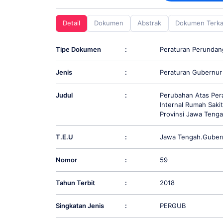
screen
reader;
Detail
Dokumen
Abstrak
Dokumen Terka
Press
Control-
F10
Tipe Dokumen
:
Peraturan Perunda
to
open
Jenis
:
Peraturan Gubernur
an
accessibility
menu.
Judul
:
Perubahan Atas Per
Internal Rumah Saki
Provinsi Jawa Teng
T.E.U
:
Jawa Tengah.Guber
Nomor
:
59
Tahun Terbit
:
2018
Singkatan Jenis
:
PERGUB