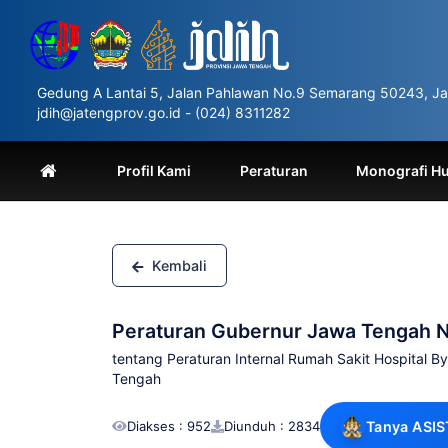
Please
note:
This
website
includes
Gedung A Lantai 5, Jalan Pahlawan No.9 Semarang 50243, Ja
an
jdih@jatengprov.go.id - (024) 8311282
accessibility
system.
Press
Profil Kami
Peraturan
Monografi H
Control-
F11
to
adjust
the
Kembali
website
to
people
Peraturan Gubernur Jawa Tengah 
with
visual
tentang Peraturan Internal Rumah Sakit Hospital 
disabilities
Tengah
who
are
Diakses : 952
Diunduh : 2834
Tanya ASIS
using
a