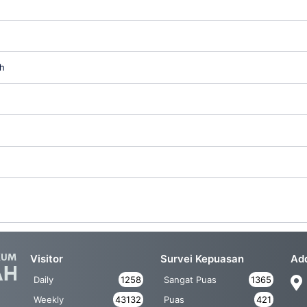
h
Visitor
Survei Kepuasan
Ad
Daily
1258
Sangat Puas
1365
Weekly
43132
Puas
421