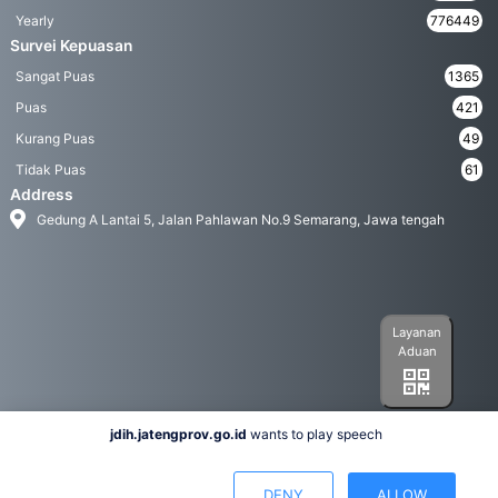
Yearly
776449
Survei Kepuasan
Sangat Puas
1365
Puas
421
Kurang Puas
49
Tidak Puas
61
Address
Gedung A Lantai 5, Jalan Pahlawan No.9 Semarang, Jawa tengah
Layanan
Aduan
jdih.jatengprov.go.id
wants to play speech
Social Media
DENY
ALLOW