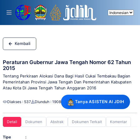
Please
note:
This
website
includes
an
accessibility
system.
Kembali
Peraturan Gubernur Jawa Tengah Nomor 62 Tahun
2015
Tentang Perkiraan Alokasi Dana Bagi Hasil Cukai Tembakau Bagian
Pemerintahan Provinsi Jawa Tengah Dan Pemerintahan Kabupaten
Atau Kota Di Jawa Tengah Tahun Anggaran 2016
Tanya ASISTEN AI JDIH
Diakses : 537
Diunduh : 1908
Detail
Dokumen
Abstrak
Dokumen Terkait
Komentar
Tipe
: