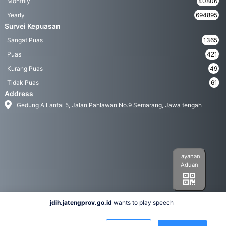
Monthly
40806
Yearly
694895
Survei Kepuasan
Sangat Puas
1365
Puas
421
Kurang Puas
49
Tidak Puas
61
Address
Gedung A Lantai 5, Jalan Pahlawan No.9 Semarang, Jawa tengah
Layanan
Aduan
jdih.jatengprov.go.id
wants to play speech
Social Media