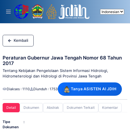
Please
note:
This
website
includes
an
accessibility
system.
Kembali
Peraturan Gubernur Jawa Tengah Nomor 68 Tahun
2017
Tentang Kebijakan Pengelolaan Sistem Informasi Hidrologi,
Hidrometerologi dan Hidrologi di Provinsi Jawa Tengah
Tanya ASISTEN AI JDIH
Diakses : 1110
Diunduh : 1753
Detail
Dokumen
Abstrak
Dokumen Terkait
Komentar
Tipe
:
Dokumen