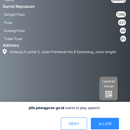
Survei Kepuasan
Sangat Puas
1365
Puas
421
Kurang Puas
49
Tidak Puas
61
Address
Gedung A Lantai 5, Jalan Pahlawan No.9 Semarang, Jawa tengah
Layanan
Aduan
jdih.jatengprov.go.id
wants to play speech
Social Media
DENY
ALLOW
Hak Cipta 2022© Biro Hukum Pemerintah Provinsi Jawa Tengah