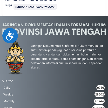
Subjek :
RENCANA TATA RUANG WILAYAH
Accessibility
Jaringan Dokumentasi & Informasi Hukum merupakan
suatu sistem pendayagunaan bersama peraturan
perundang - undangan, dokumentasi hukum lainnya
secara tertib, terpadu, berkesinambungan Dan sarana
pelayanan informasi hukum secara mudah, cepat dan
akurat.
Visitor
Daily
9766
Weekly
28602
Monthly
40744
Yearly
694833