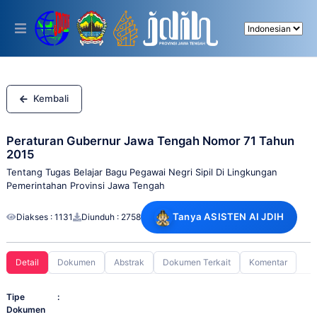
Please
note:
This
website
includes
an
accessibility
system.
Kembali
Peraturan Gubernur Jawa Tengah Nomor 71 Tahun
2015
Tentang Tugas Belajar Bagu Pegawai Negri Sipil Di Lingkungan
Pemerintahan Provinsi Jawa Tengah
Tanya ASISTEN AI JDIH
Diakses : 1131
Diunduh : 2758
Detail
Dokumen
Abstrak
Dokumen Terkait
Komentar
Tipe
:
Dokumen