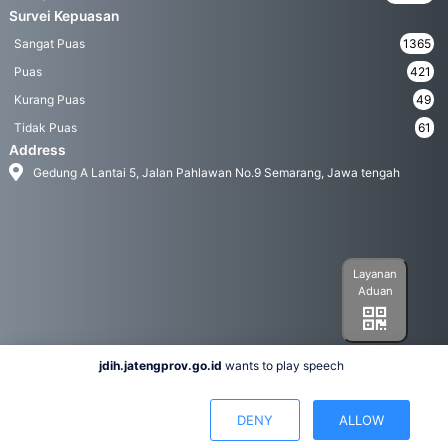
Survei Kepuasan
Sangat Puas
1365
Puas
421
Kurang Puas
49
Tidak Puas
61
Address
Gedung A Lantai 5, Jalan Pahlawan No.9 Semarang, Jawa tengah
Layanan
Aduan
jdih.jatengprov.go.id
wants to play speech
Social Media
DENY
ALLOW
Hak Cipta 2022© Biro Hukum Pemerintah Provinsi Jawa Tengah