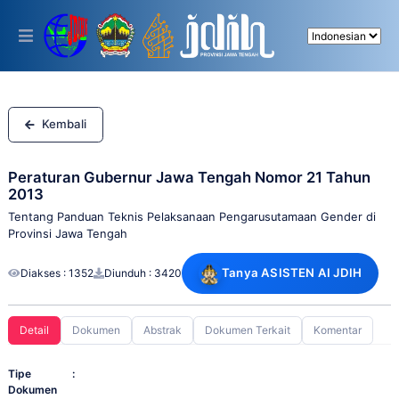
Please
note:
This
website
includes
an
accessibility
system.
Kembali
Peraturan Gubernur Jawa Tengah Nomor 21 Tahun
2013
Tentang Panduan Teknis Pelaksanaan Pengarusutamaan Gender di
Provinsi Jawa Tengah
Tanya ASISTEN AI JDIH
Diakses : 1352
Diunduh : 3420
Detail
Dokumen
Abstrak
Dokumen Terkait
Komentar
Tipe
:
Dokumen