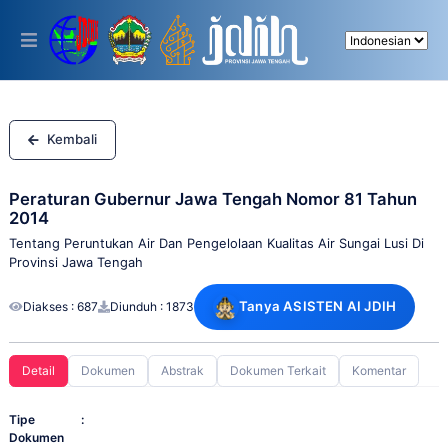
Please
note:
This
website
includes
an
accessibility
system.
Kembali
Peraturan Gubernur Jawa Tengah Nomor 81 Tahun
2014
Tentang Peruntukan Air Dan Pengelolaan Kualitas Air Sungai Lusi Di
Provinsi Jawa Tengah
Tanya ASISTEN AI JDIH
Diakses : 687
Diunduh : 1873
Detail
Dokumen
Abstrak
Dokumen Terkait
Komentar
Tipe
:
Dokumen