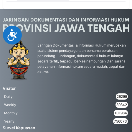
Accessibility
Jaringan Dokumentasi & Informasi Hukum merupakan
suatu sistem pendayagunaan bersama peraturan
perundang - undangan, dokumentasi hukum lainnya
secara tertib, terpadu, berkesinambungan Dan sarana
pelayanan informasi hukum secara mudah, cepat dan
akurat.
Visitor
Daily
26299
Weekly
89842
Monthly
101984
Yearly
756073
Survei Kepuasan