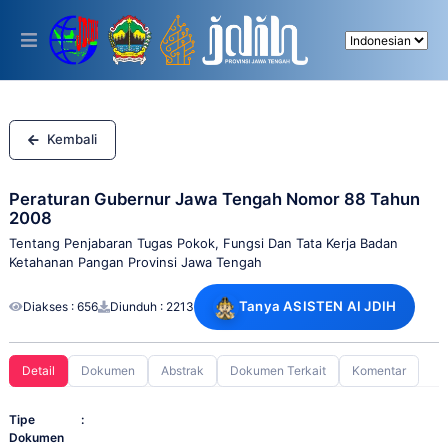
Please
note:
This
website
includes
an
accessibility
system.
Kembali
Peraturan Gubernur Jawa Tengah Nomor 88 Tahun
2008
Tentang Penjabaran Tugas Pokok, Fungsi Dan Tata Kerja Badan
Ketahanan Pangan Provinsi Jawa Tengah
Tanya ASISTEN AI JDIH
Diakses : 656
Diunduh : 2213
Detail
Dokumen
Abstrak
Dokumen Terkait
Komentar
Tipe
:
Dokumen