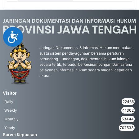
Accessibility
Jaringan Dokumentasi & Informasi Hukum merupakan
suatu sistem pendayagunaan bersama peraturan
perundang - undangan, dokumentasi hukum lainnya
secara tertib, terpadu, berkesinambungan Dan sarana
pelayanan informasi hukum secara mudah, cepat dan
akurat.
Visitor
Daily
22466
Weekly
41302
Monthly
53444
Yearly
707533
Survei Kepuasan