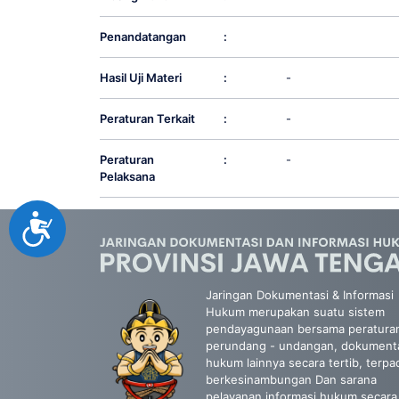
Penandatangan
:
Hasil Uji Materi
:
-
Peraturan Terkait
:
-
Peraturan
:
-
Pelaksana
Accessibility
Jaringan Dokumentasi & Informasi
Hukum merupakan suatu sistem
pendayagunaan bersama peratura
perundang - undangan, dokument
hukum lainnya secara tertib, terpa
berkesinambungan Dan sarana
pelayanan informasi hukum secara