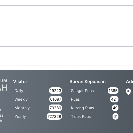
Visitor
Survei Kepuasan
Ad
Daily
19223
Sangat Puas
1365
Weekly
61097
Puas
421
Monthly
73239
Kurang Puas
49
n
asi
Yearly
727328
Tidak Puas
61
du,