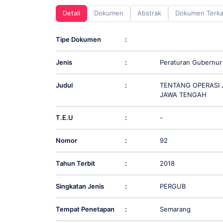
screen
Detail
Dokumen
Abstrak
Dokumen Terka
reader;
Press
Control-
Tipe Dokumen
:
F10
to
Jenis
:
Peraturan Gubernur
open
an
accessibility
Judul
:
TENTANG OPERASI J
menu.
JAWA TENGAH
T.E.U
:
-
Nomor
:
92
Tahun Terbit
:
2018
Singkatan Jenis
:
PERGUB
Tempat Penetapan
:
Semarang