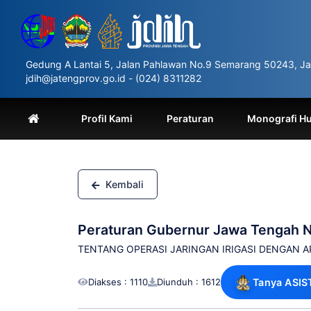
Please
note:
This
website
includes
Gedung A Lantai 5, Jalan Pahlawan No.9 Semarang 50243, Ja
an
jdih@jatengprov.go.id - (024) 8311282
accessibility
system.
Press
Profil Kami
Peraturan
Monografi H
Control-
F11
to
adjust
the
Kembali
website
to
people
Peraturan Gubernur Jawa Tengah 
with
visual
TENTANG OPERASI JARINGAN IRIGASI DENGAN AP
disabilities
who
Diakses : 1110
Diunduh : 1612
Tanya ASIS
are
using
a