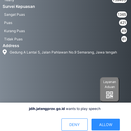
Survei Kepuasan
Sangat Puas
1365
Puas
421
Kurang Puas
49
Tidak Puas
61
Address
Gedung A Lantai 5, Jalan Pahlawan No.9 Semarang, Jawa tengah
Layanan
Aduan
jdih.jatengprov.go.id
wants to play speech
Social Media
DENY
ALLOW
Hak Cipta 2022© Biro Hukum Pemerintah Provinsi Jawa Tengah