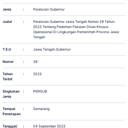
Jenis
:
Peraturan Gubernur
Judul
:
Peraturan Gubernur Jawa Tengah Nomor 38 Tahun
2023 Tentang Pedoman Pakaian Dinas Khusus
Operasional Di Lingkungan Pemerintah Provinsi Jawa
Tengah
T.E.U
:
Jawa Tengah.Gubernur
Nomor
:
38
Tahun
:
2023
Terbit
Singkatan
:
PERGUB
Jenis
Tempat
:
Semarang
Penetapan
Tanggal/
:
04 September 2023