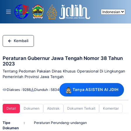
Please
note:
This
website
includes
an
accessibility
system.
Kembali
Peraturan Gubernur Jawa Tengah Nomor 38 Tahun
2023
Tentang Pedoman Pakaian Dinas Khusus Operasional Di Lingkungan
Pemerintah Provinsi Jawa Tengah
Tanya ASISTEN AI JDIH
Diakses : 9288
Diunduh : 5834
Detail
Dokumen
Abstrak
Dokumen Terkait
Komentar
Tipe
:
Peraturan Perundang-undangan
Dokumen