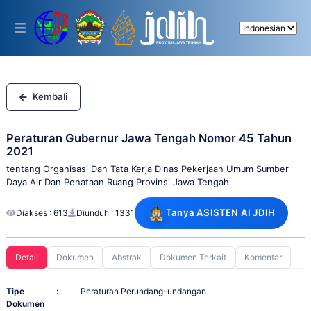
Please
note:
This
website
includes
an
accessibility
system.
Kembali
Peraturan Gubernur Jawa Tengah Nomor 45 Tahun
2021
tentang Organisasi Dan Tata Kerja Dinas Pekerjaan Umum Sumber
Daya Air Dan Penataan Ruang Provinsi Jawa Tengah
Tanya ASISTEN AI JDIH
Diakses : 613
Diunduh : 1331
Detail
Dokumen
Abstrak
Dokumen Terkait
Komentar
Tipe
:
Peraturan Perundang-undangan
Dokumen