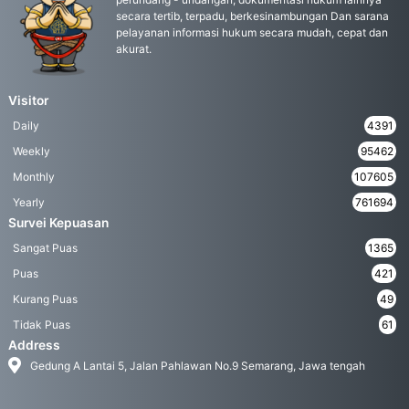
secara tertib, terpadu, berkesinambungan Dan sarana
pelayanan informasi hukum secara mudah, cepat dan
akurat.
Visitor
Daily
4391
Weekly
95462
Monthly
107605
Yearly
761694
Survei Kepuasan
Sangat Puas
1365
Puas
421
Kurang Puas
49
Tidak Puas
61
Address
Gedung A Lantai 5, Jalan Pahlawan No.9 Semarang, Jawa tengah