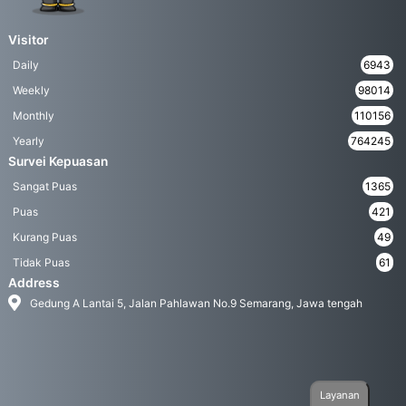
Visitor
Daily
6943
Weekly
98014
Monthly
110156
Yearly
764245
Survei Kepuasan
Sangat Puas
1365
Puas
421
Kurang Puas
49
Tidak Puas
61
Address
Gedung A Lantai 5, Jalan Pahlawan No.9 Semarang, Jawa tengah
Layanan