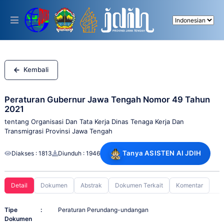
Please
note:
This
website
includes
an
accessibility
system.
Kembali
Peraturan Gubernur Jawa Tengah Nomor 49 Tahun
2021
tentang Organisasi Dan Tata Kerja Dinas Tenaga Kerja Dan
Transmigrasi Provinsi Jawa Tengah
Tanya ASISTEN AI JDIH
Diakses : 1813
Diunduh : 1946
Detail
Dokumen
Abstrak
Dokumen Terkait
Komentar
Tipe
:
Peraturan Perundang-undangan
Dokumen