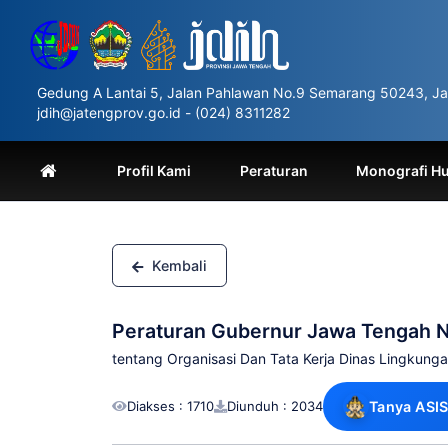
Please
note:
This
website
includes
Gedung A Lantai 5, Jalan Pahlawan No.9 Semarang 50243, Ja
an
jdih@jatengprov.go.id - (024) 8311282
accessibility
system.
Press
Profil Kami
Peraturan
Monografi H
Control-
F11
to
adjust
the
Kembali
website
to
people
Peraturan Gubernur Jawa Tengah 
with
visual
tentang Organisasi Dan Tata Kerja Dinas Lingkung
disabilities
who
Diakses : 1710
Diunduh : 2034
Tanya ASIS
are
using
a