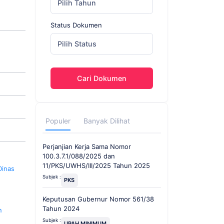
Pilih Tahun
Status Dokumen
Pilih Status
Cari Dokumen
Populer
Banyak Dilihat
Perjanjian Kerja Sama Nomor
100.3.7.1/088/2025 dan
11/PKS/UWHS/III/2025 Tahun 2025
Dinas
Subjek :
PKS
Keputusan Gubernur Nomor 561/38
Tahun 2024
n
Subjek :
UPAH MINIMUM