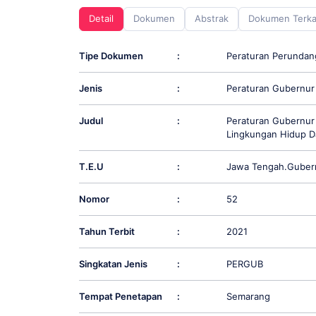
screen
Detail
Dokumen
Abstrak
Dokumen Terka
reader;
Press
Control-
Tipe Dokumen
:
Peraturan Perunda
F10
to
Jenis
:
Peraturan Gubernur
open
an
accessibility
Judul
:
Peraturan Gubernur
menu.
Lingkungan Hidup D
T.E.U
:
Jawa Tengah.Guber
Nomor
:
52
Tahun Terbit
:
2021
Singkatan Jenis
:
PERGUB
Tempat Penetapan
:
Semarang