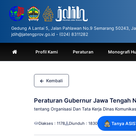
Please
note:
This
website
includes
Gedung A Lantai 5, Jalan Pahlawan No.9 Semarang 50243, Ja
an
jdih@jatengprov.go.id - (024) 8311282
accessibility
system.
Press
Profil Kami
Peraturan
Monografi H
Control-
F11
to
adjust
the
Kembali
website
to
people
Peraturan Gubernur Jawa Tengah 
with
visual
tentang Organisasi Dan Tata Kerja Dinas Komunikas
disabilities
who
Diakses : 1178
Diunduh : 1830
Tanya ASIS
are
using
a