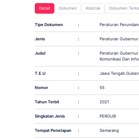
screen
Detail
Dokumen
Abstrak
Dokumen Terka
reader;
Press
Control-
Tipe Dokumen
:
Peraturan Perunda
F10
to
Jenis
:
Peraturan Gubernur
open
an
accessibility
Judul
:
Peraturan Gubernur
menu.
Komunikasi Dan Info
T.E.U
:
Jawa Tengah.Guber
Nomor
:
55
Tahun Terbit
:
2021
Singkatan Jenis
:
PERGUB
Tempat Penetapan
:
Semarang