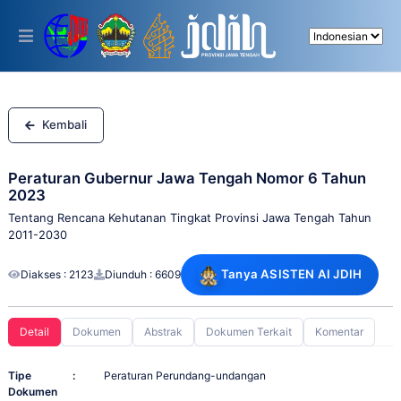
Please
note:
This
website
includes
an
accessibility
system.
Kembali
Peraturan Gubernur Jawa Tengah Nomor 6 Tahun
2023
Tentang Rencana Kehutanan Tingkat Provinsi Jawa Tengah Tahun
2011-2030
Tanya ASISTEN AI JDIH
Diakses : 2123
Diunduh : 6609
Detail
Dokumen
Abstrak
Dokumen Terkait
Komentar
Tipe
:
Peraturan Perundang-undangan
Dokumen