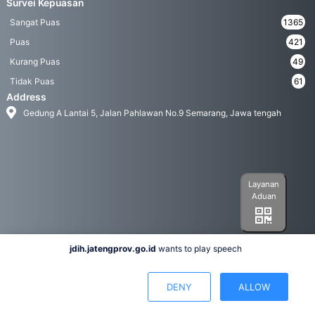
Survei Kepuasan
Sangat Puas
1365
Puas
421
Kurang Puas
49
Tidak Puas
61
Address
Gedung A Lantai 5, Jalan Pahlawan No.9 Semarang, Jawa tengah
Layanan
Aduan
jdih.jatengprov.go.id
wants to play speech
Social Media
DENY
ALLOW
Hak Cipta 2022© Biro Hukum Pemerintah Provinsi Jawa Tengah