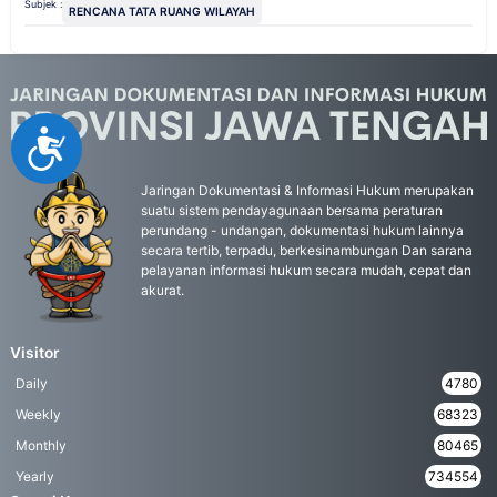
Subjek :
RENCANA TATA RUANG WILAYAH
Accessibility
Jaringan Dokumentasi & Informasi Hukum merupakan
suatu sistem pendayagunaan bersama peraturan
perundang - undangan, dokumentasi hukum lainnya
secara tertib, terpadu, berkesinambungan Dan sarana
pelayanan informasi hukum secara mudah, cepat dan
akurat.
Visitor
Daily
4780
Weekly
68323
Monthly
80465
Yearly
734554