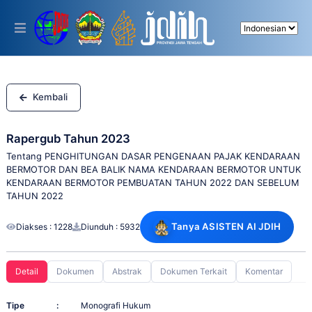
Please
note:
This
website
includes
an
accessibility
system.
Kembali
Rapergub Tahun 2023
Tentang PENGHITUNGAN DASAR PENGENAAN PAJAK KENDARAAN
BERMOTOR DAN BEA BALIK NAMA KENDARAAN BERMOTOR UNTUK
KENDARAAN BERMOTOR PEMBUATAN TAHUN 2022 DAN SEBELUM
TAHUN 2022
Tanya ASISTEN AI JDIH
Diakses : 1228
Diunduh : 5932
Detail
Dokumen
Abstrak
Dokumen Terkait
Komentar
Tipe
:
Monografi Hukum