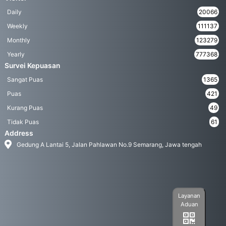
Daily
20066
Weekly
111137
Monthly
123279
Yearly
777368
Survei Kepuasan
Sangat Puas
1365
Puas
421
Kurang Puas
49
Tidak Puas
61
Address
Gedung A Lantai 5, Jalan Pahlawan No.9 Semarang, Jawa tengah
Layanan
Aduan