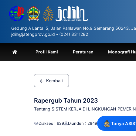
Please
note:
This
website
includes
Gedung A Lantai 5, Jalan Pahlawan No.9 Semarang 50243, Ja
an
jdih@jatengprov.go.id - (024) 8311282
accessibility
system.
Press
Profil Kami
Peraturan
Monografi H
Control-
F11
to
adjust
the
Kembali
website
to
people
Rapergub Tahun 2023
with
visual
Tentang SISTEM KERJA DI LINGKUNGAN PEMERI
disabilities
who
Diakses : 629
Diunduh : 2849
Tanya ASIS
are
using
a