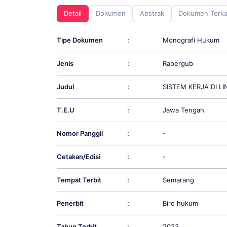
screen
Detail
Dokumen
Abstrak
Dokumen Terka
reader;
Press
Control-
Tipe Dokumen
:
Monografi Hukum
F10
to
Jenis
:
Rapergub
open
an
accessibility
Judul
:
SISTEM KERJA DI 
menu.
T.E.U
:
Jawa Tengah
Nomor Panggil
:
-
Cetakan/Edisi
:
-
Tempat Terbit
:
Semarang
Penerbit
:
Biro hukum
Tahun Terbit
:
2023