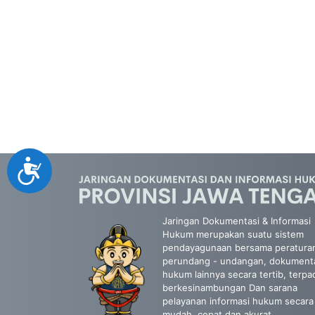
Accessibility
Jaringan Dokumentasi & Informasi
Hukum merupakan suatu sistem
pendayagunaan bersama peratura
perundang - undangan, dokument
hukum lainnya secara tertib, terpa
berkesinambungan Dan sarana
pelayanan informasi hukum secara
mudah, cepat dan akurat.