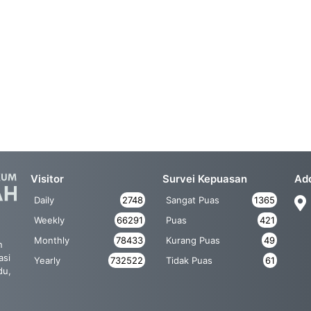
Visitor
Survei Kepuasan
Ad
Daily
2748
Sangat Puas
1365
Weekly
66291
Puas
421
Monthly
78433
Kurang Puas
49
n
asi
Yearly
732522
Tidak Puas
61
du,