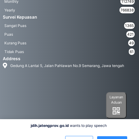
Monthly
112749
Yearly
766838
Survei Kepuasan
Sangat Puas
1365
Puas
421
Kurang Puas
49
Tidak Puas
61
Address
Gedung A Lantai 5, Jalan Pahlawan No.9 Semarang, Jawa tengah
Layanan
Aduan
jdih.jatengprov.go.id
wants to play speech
Social Media