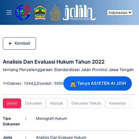
Please
note:
This
website
includes
an
accessibility
system.
Kembali
Analisis Dan Evaluasi Hukum Tahun 2022
tentang Penyelenggaraan Standardisasi Jalan Provinsi Jawa Tengah
Tanya ASISTEN AI JDIH
Diakses : 1344
Diunduh : 5550
Detail
Dokumen
Abstrak
Dokumen Terkait
Komentar
Tipe
:
Monografi Hukum
Dokumen
Jenis
:
Analisis Dan Evaluasi Hukum