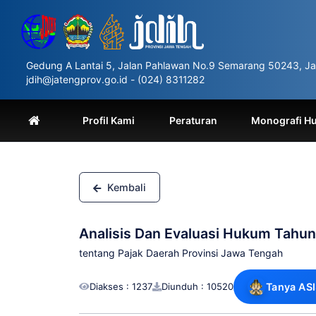
Please
note:
This
website
includes
Gedung A Lantai 5, Jalan Pahlawan No.9 Semarang 50243, Ja
an
jdih@jatengprov.go.id - (024) 8311282
accessibility
system.
Press
Profil Kami
Peraturan
Monografi H
Control-
F11
to
adjust
the
Kembali
website
to
people
Analisis Dan Evaluasi Hukum Tahu
with
visual
tentang Pajak Daerah Provinsi Jawa Tengah
disabilities
who
Diakses : 1237
Diunduh : 10520
Tanya AS
are
using
a