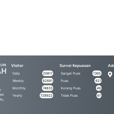
Visitor
Survei Kepuasan
Ad
Daily
20817
Sangat Puas
1365
Weekly
62691
Puas
421
Monthly
74833
Kurang Puas
49
n
asi
Yearly
728922
Tidak Puas
61
du,