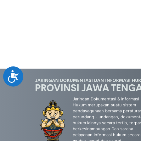
Accessibility
Jaringan Dokumentasi & Informasi
Hukum merupakan suatu sistem
pendayagunaan bersama peratura
perundang - undangan, dokument
hukum lainnya secara tertib, terpa
berkesinambungan Dan sarana
pelayanan informasi hukum secara
mudah, cepat dan akurat.