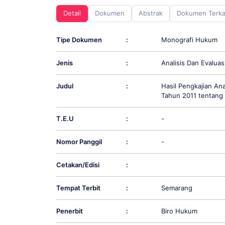
screen
Detail
Dokumen
Abstrak
Dokumen Terka
reader;
Press
Control-
Tipe Dokumen
:
Monografi Hukum
F10
to
Jenis
:
Analisis Dan Evalua
open
an
accessibility
Judul
:
Hasil Pengkajian An
menu.
Tahun 2011 tentang 
T.E.U
:
-
Nomor Panggil
:
-
Cetakan/Edisi
:
Tempat Terbit
:
Semarang
Penerbit
:
Biro Hukum