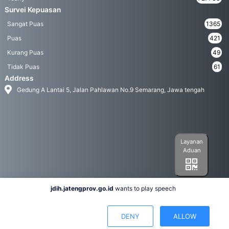
Survei Kepuasan
Sangat Puas
1365
Puas
421
Kurang Puas
49
Tidak Puas
61
Address
Gedung A Lantai 5, Jalan Pahlawan No.9 Semarang, Jawa tengah
Layanan
Aduan
jdih.jatengprov.go.id
wants to play speech
Social Media
DENY
ALLOW
Hak Cipta 2022© Biro Hukum Pemerintah Provinsi Jawa Tengah