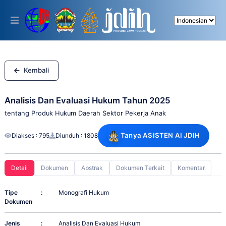
Please
note:
This
website
includes
an
accessibility
system.
Kembali
Analisis Dan Evaluasi Hukum Tahun 2025
tentang Produk Hukum Daerah Sektor Pekerja Anak
Tanya ASISTEN AI JDIH
Diakses : 795
Diunduh : 1808
Detail
Dokumen
Abstrak
Dokumen Terkait
Komentar
Tipe
:
Monografi Hukum
Dokumen
Jenis
:
Analisis Dan Evaluasi Hukum