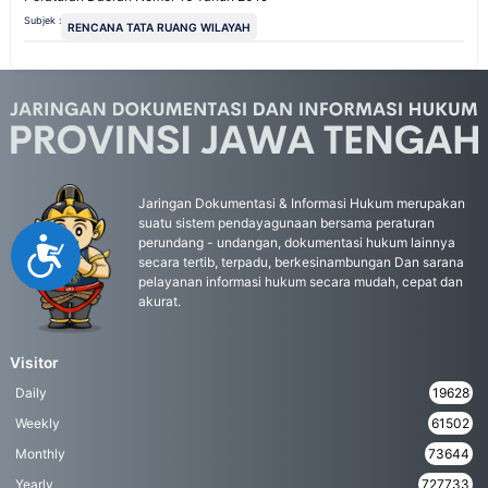
Subjek :
RENCANA TATA RUANG WILAYAH
Jaringan Dokumentasi & Informasi Hukum merupakan
suatu sistem pendayagunaan bersama peraturan
perundang - undangan, dokumentasi hukum lainnya
Accessibility
secara tertib, terpadu, berkesinambungan Dan sarana
pelayanan informasi hukum secara mudah, cepat dan
akurat.
Visitor
Daily
19628
Weekly
61502
Monthly
73644
Yearly
727733