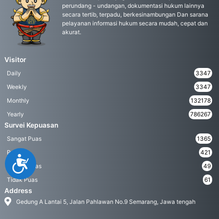
perundang - undangan, dokumentasi hukum lainnya
secara tertib, terpadu, berkesinambungan Dan sarana
pelayanan informasi hukum secara mudah, cepat dan
akurat.
Visitor
Daily
3347
Weekly
3347
Monthly
132178
Yearly
786267
Survei Kepuasan
Sangat Puas
1365
Puas
421
Accessibility
Kurang Puas
49
Tidak Puas
61
Address
Gedung A Lantai 5, Jalan Pahlawan No.9 Semarang, Jawa tengah