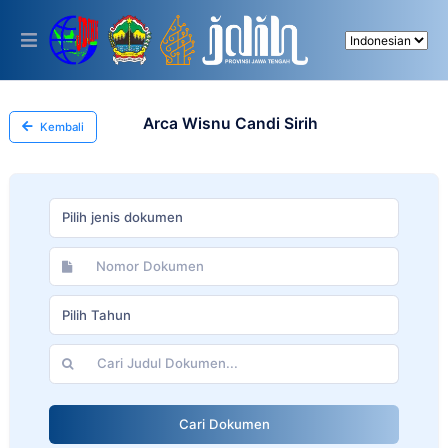
Please
note:
This
website
includes
an
accessibility
Arca Wisnu Candi Sirih
Kembali
system.
Pilih jenis dokumen
Pilih Tahun
Cari Dokumen