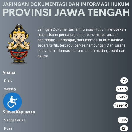
Jaringan Dokumentasi & Informasi Hukum merupakan
suatu sistem pendayagunaan bersama peraturan
perundang - undangan, dokumentasi hukum lainnya
secara tertib, terpadu, berkesinambungan Dan sarana
pelayanan informasi hukum secara mudah, cepat dan
akurat.
Visitor
Daily
172
Weekly
63715
Monthly
75857
Accessibility
Yearly
729946
Survei Kepuasan
Sangat Puas
1365
Puas
421