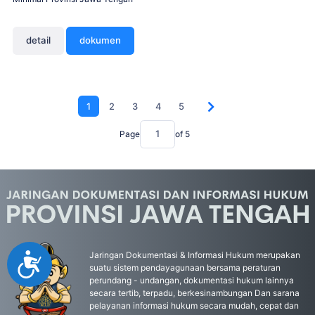
detail
dokumen
1
2
3
4
5
Page
of
5
Jaringan Dokumentasi & Informasi Hukum merupakan
Accessibility
suatu sistem pendayagunaan bersama peraturan
perundang - undangan, dokumentasi hukum lainnya
secara tertib, terpadu, berkesinambungan Dan sarana
pelayanan informasi hukum secara mudah, cepat dan