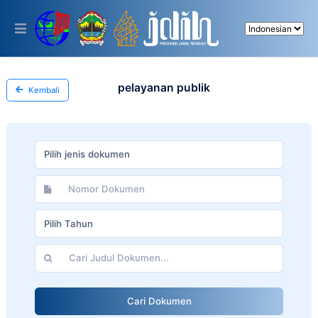
Please
note:
This
website
includes
an
accessibility
pelayanan publik
Kembali
system.
Pilih jenis dokumen
Pilih Tahun
Cari Dokumen