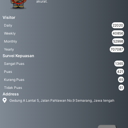
akurat.
Visitor
Daily
22020
Weekly
40856
Monthly
52998
Yearly
707087
Survei Kepuasan
Sangat Puas
1365
Puas
421
Kurang Puas
49
Tidak Puas
61
Address
Gedung A Lantai 5, Jalan Pahlawan No.9 Semarang, Jawa tengah