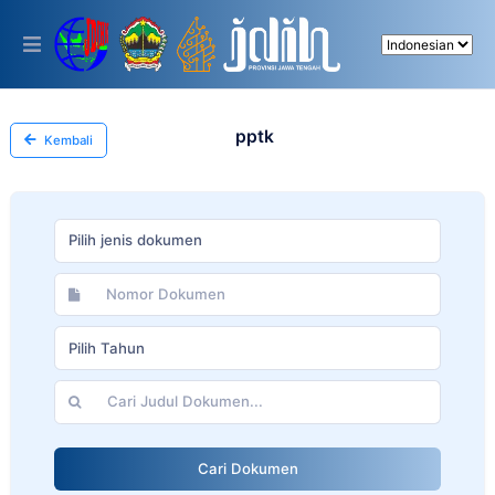
Please
note:
This
website
includes
an
accessibility
pptk
Kembali
system.
Pilih jenis dokumen
Pilih Tahun
Cari Dokumen