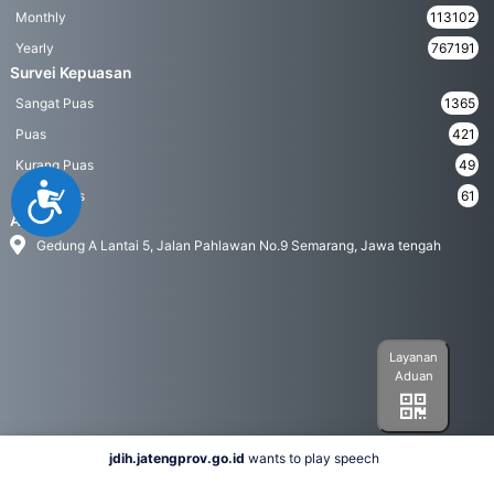
Monthly
113102
Yearly
767191
Survei Kepuasan
Sangat Puas
1365
Puas
421
Kurang Puas
49
Accessibility
Tidak Puas
61
Address
Gedung A Lantai 5, Jalan Pahlawan No.9 Semarang, Jawa tengah
Layanan
Aduan
jdih.jatengprov.go.id
wants to play speech
Social Media