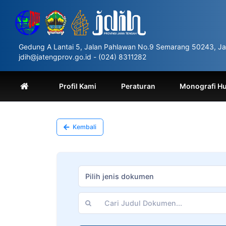
Please
note:
This
website
includes
Gedung A Lantai 5, Jalan Pahlawan No.9 Semarang 50243, Ja
an
jdih@jatengprov.go.id - (024) 8311282
accessibility
system.
Press
Profil Kami
Peraturan
Monografi H
Control-
F11
to
adjust
Kembali
the
website
to
people
with
Pilih jenis dokumen
visual
disabilities
who
are
using
a