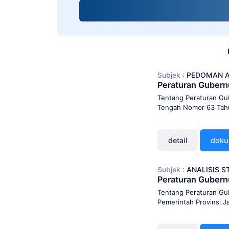
screen
reader;
Press
Control-
F10
to
open
Subjek :
PEDOMAN A
an
Peraturan Guber
accessibility
menu.
Tentang Peraturan Gu
Tengah Nomor 63 Tahu
detail
dok
Subjek :
ANALISIS 
Peraturan Guber
Tentang Peraturan Gu
Pemerintah Provinsi 