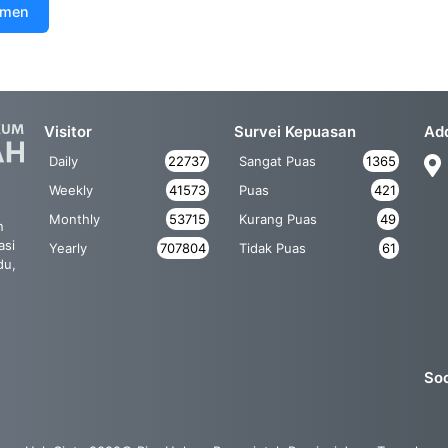
umen
Visitor
Survei Kepuasan
Ad
Daily
22737
Sangat Puas
1365
Weekly
41573
Puas
421
Monthly
53715
Kurang Puas
49
n
asi
Yearly
707804
Tidak Puas
61
du,
Soc