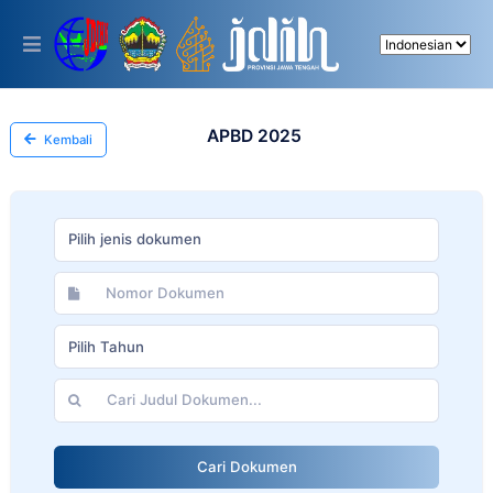
Please
note:
This
website
includes
an
accessibility
APBD 2025
Kembali
system.
Pilih jenis dokumen
Pilih Tahun
Cari Dokumen