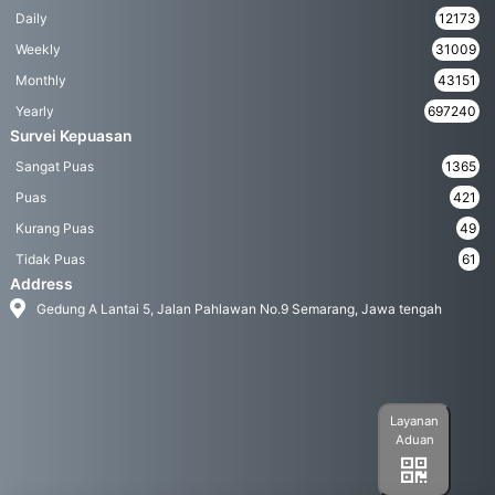
Daily
12173
Weekly
31009
Monthly
43151
Yearly
697240
Survei Kepuasan
Sangat Puas
1365
Puas
421
Kurang Puas
49
Tidak Puas
61
Address
Gedung A Lantai 5, Jalan Pahlawan No.9 Semarang, Jawa tengah
Layanan
Aduan