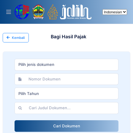
Please
note:
This
website
includes
an
accessibility
Bagi Hasil Pajak
Kembali
system.
Pilih jenis dokumen
Pilih Tahun
Cari Dokumen