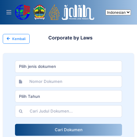
Please
note:
This
website
includes
an
accessibility
Corporate by Laws
Kembali
system.
Pilih jenis dokumen
Pilih Tahun
Cari Dokumen