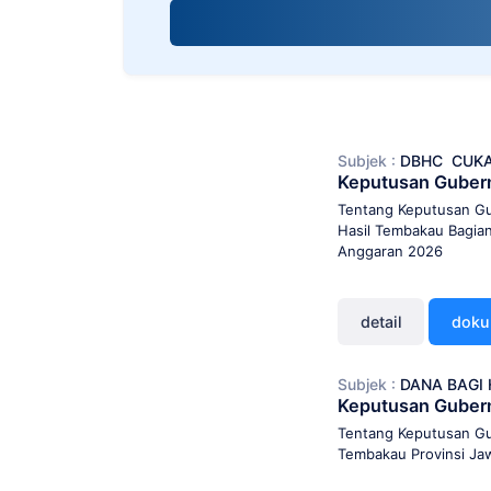
screen
reader;
Press
Control-
F10
to
open
Subjek :
DBHC
CUKA
an
Keputusan Guber
accessibility
menu.
Tentang Keputusan Gu
Hasil Tembakau Bagia
Anggaran 2026
detail
dok
Subjek :
DANA BAGI 
Keputusan Guber
Tentang Keputusan Gu
Tembakau Provinsi Ja