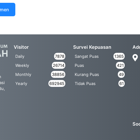
umen
Visitor
Survei Kepuasan
Ad
Daily
7878
Sangat Puas
1365
Weekly
26714
Puas
421
Monthly
38856
Kurang Puas
49
n
asi
Yearly
692945
Tidak Puas
61
du,
Soc