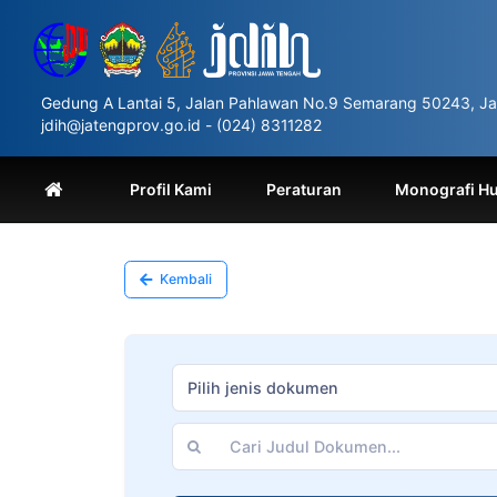
Please
note:
This
website
includes
Gedung A Lantai 5, Jalan Pahlawan No.9 Semarang 50243, Ja
an
jdih@jatengprov.go.id - (024) 8311282
accessibility
system.
Press
Profil Kami
Peraturan
Monografi H
Control-
F11
to
adjust
Kembali
the
website
to
people
with
Pilih jenis dokumen
visual
disabilities
who
are
using
a