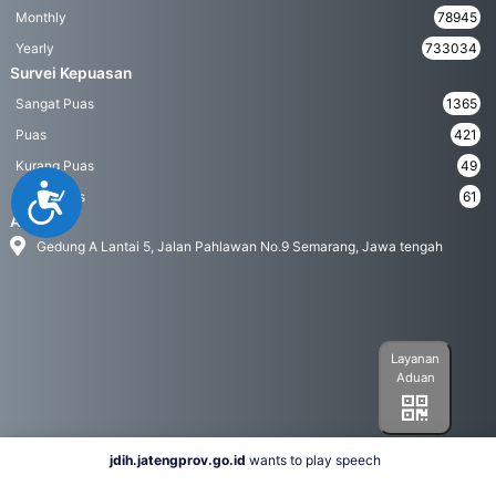
Monthly
78945
Yearly
733034
Survei Kepuasan
Sangat Puas
1365
Puas
421
Kurang Puas
49
Accessibility
Tidak Puas
61
Address
Gedung A Lantai 5, Jalan Pahlawan No.9 Semarang, Jawa tengah
Layanan
Aduan
jdih.jatengprov.go.id
wants to play speech
Social Media