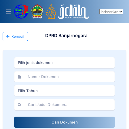
Please
note:
This
website
includes
an
accessibility
DPRD Banjarnegara
Kembali
system.
Pilih jenis dokumen
Pilih Tahun
Cari Dokumen