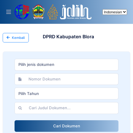
Please
note:
This
website
includes
an
accessibility
DPRD Kabupaten Blora
Kembali
system.
Pilih jenis dokumen
Pilih Tahun
Cari Dokumen