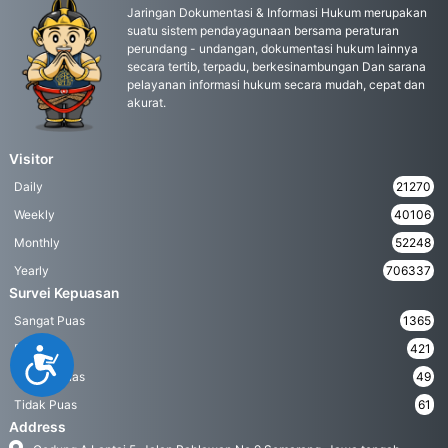
Jaringan Dokumentasi & Informasi Hukum merupakan
suatu sistem pendayagunaan bersama peraturan
perundang - undangan, dokumentasi hukum lainnya
secara tertib, terpadu, berkesinambungan Dan sarana
pelayanan informasi hukum secara mudah, cepat dan
akurat.
Visitor
Daily
21270
Weekly
40106
Monthly
52248
Yearly
706337
Survei Kepuasan
Sangat Puas
1365
Puas
421
Accessibility
Kurang Puas
49
Tidak Puas
61
Address