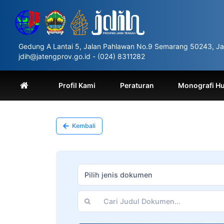
Please
note:
This
website
includes
Gedung A Lantai 5, Jalan Pahlawan No.9 Semarang 50243, Ja
an
jdih@jatengprov.go.id - (024) 8311282
accessibility
system.
Press
Profil Kami
Peraturan
Monografi H
Control-
F11
to
adjust
Kembali
the
website
to
people
with
Pilih jenis dokumen
visual
disabilities
who
are
using
a