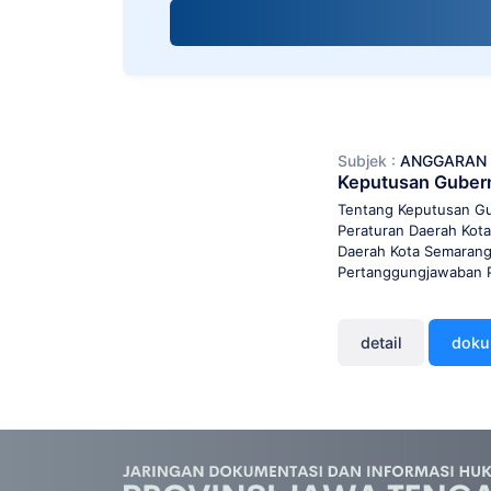
screen
reader;
Press
Control-
F10
to
open
Subjek :
ANGGARAN 
an
Keputusan Gubern
accessibility
menu.
Tentang Keputusan Gu
Peraturan Daerah Kot
Daerah Kota Semarang
Pertanggungjawaban P
detail
dok