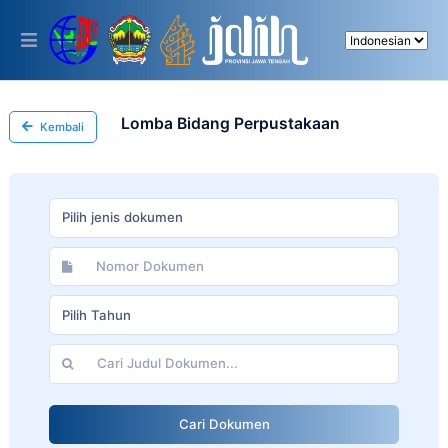
Please
note:
This
website
includes
an
accessibility
Lomba Bidang Perpustakaan
Kembali
system.
Pilih jenis dokumen
Pilih Tahun
Cari Dokumen