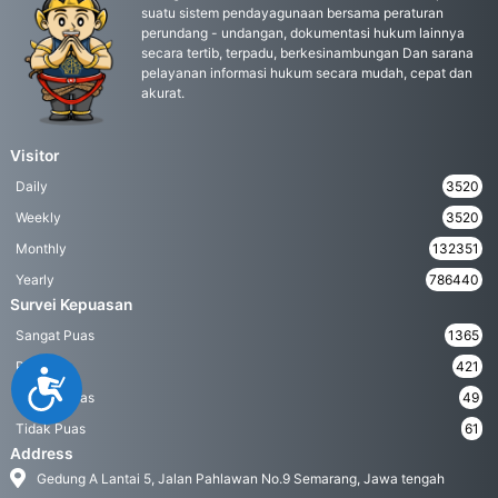
suatu sistem pendayagunaan bersama peraturan
perundang - undangan, dokumentasi hukum lainnya
secara tertib, terpadu, berkesinambungan Dan sarana
pelayanan informasi hukum secara mudah, cepat dan
akurat.
Visitor
Daily
3520
Weekly
3520
Monthly
132351
Yearly
786440
Survei Kepuasan
Sangat Puas
1365
Puas
421
Accessibility
Kurang Puas
49
Tidak Puas
61
Address
Gedung A Lantai 5, Jalan Pahlawan No.9 Semarang, Jawa tengah