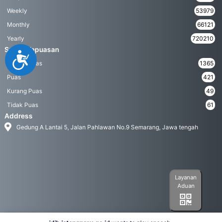
Weekly
53979
Monthly
66121
Yearly
720210
Survei Kepuasan
Accessibility
Sangat Puas
1365
Puas
421
Kurang Puas
49
Tidak Puas
61
Address
Gedung A Lantai 5, Jalan Pahlawan No.9 Semarang, Jawa tengah
Layanan
Aduan