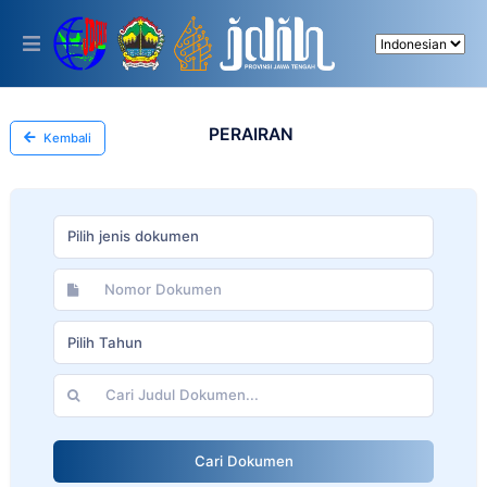
Please
note:
This
website
includes
an
accessibility
PERAIRAN
Kembali
system.
Pilih jenis dokumen
Pilih Tahun
Cari Dokumen