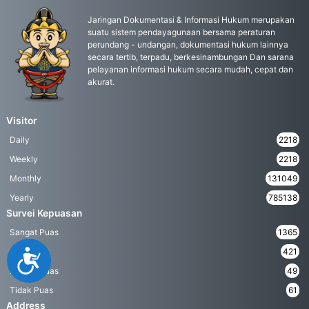
Jaringan Dokumentasi & Informasi Hukum merupakan
suatu sistem pendayagunaan bersama peraturan
perundang - undangan, dokumentasi hukum lainnya
secara tertib, terpadu, berkesinambungan Dan sarana
pelayanan informasi hukum secara mudah, cepat dan
akurat.
Visitor
Daily
2218
Weekly
2218
Monthly
131049
Yearly
785138
Survei Kepuasan
Sangat Puas
1365
Puas
421
Accessibility
Kurang Puas
49
Tidak Puas
61
Address