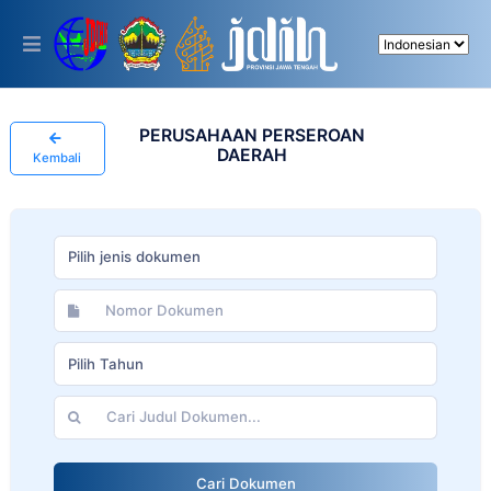
Please
note:
This
website
includes
an
accessibility
PERUSAHAAN PERSEROAN
system.
DAERAH
Kembali
Pilih jenis dokumen
Pilih Tahun
Cari Dokumen