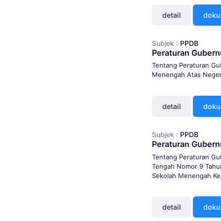
detail
dok
Subjek :
PPDB
Peraturan Gubern
Tentang Peraturan Gu
Menengah Atas Negeri
detail
dok
Subjek :
PPDB
Peraturan Guber
Tentang Peraturan Gu
Tengah Nomor 9 Tahun
Sekolah Menengah Kej
detail
dok