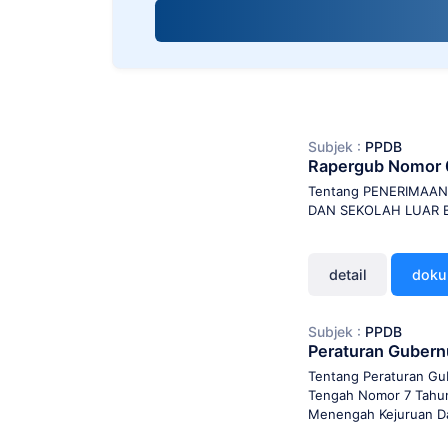
screen
reader;
Press
Control-
F10
to
open
Subjek :
PPDB
an
Rapergub Nomor 
accessibility
menu.
Tentang PENERIMAA
DAN SEKOLAH LUAR 
detail
dok
Subjek :
PPDB
Peraturan Gubern
Tentang Peraturan Gu
Tengah Nomor 7 Tahun
Menengah Kejuruan Da