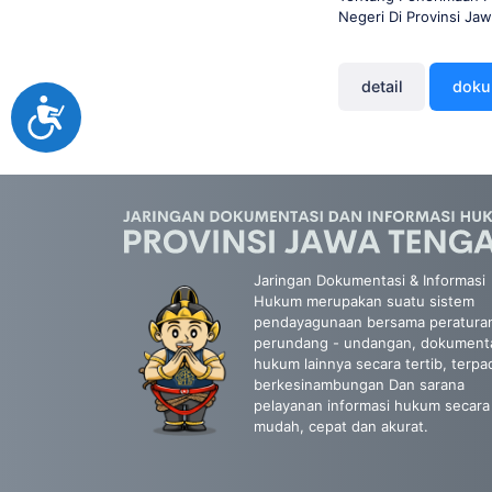
Negeri Di Provinsi Ja
detail
dok
Accessibility
Jaringan Dokumentasi & Informasi
Hukum merupakan suatu sistem
pendayagunaan bersama peratura
perundang - undangan, dokument
hukum lainnya secara tertib, terpa
berkesinambungan Dan sarana
pelayanan informasi hukum secara
mudah, cepat dan akurat.