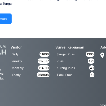
wa Tengah
umen
Visitor
Survei Kepuasan
Ad
Daily
11606
Sangat Puas
1365
Weekly
102677
Puas
421
Monthly
114819
Kurang Puas
49
n
asi
Yearly
768908
Tidak Puas
61
du,
Soc