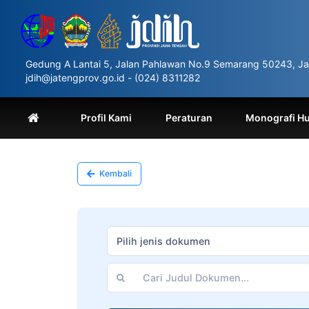
Please
note:
This
website
includes
Gedung A Lantai 5, Jalan Pahlawan No.9 Semarang 50243, Ja
an
jdih@jatengprov.go.id - (024) 8311282
accessibility
system.
Press
Profil Kami
Peraturan
Monografi H
Control-
F11
to
adjust
Kembali
the
website
to
people
with
Pilih jenis dokumen
visual
disabilities
who
are
using
a