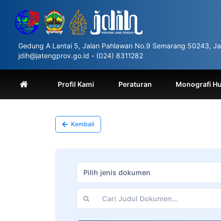
Please
note:
This
website
includes
Gedung A Lantai 5, Jalan Pahlawan No.9 Semarang 50243, Ja
an
jdih@jatengprov.go.id - (024) 8311282
accessibility
system.
Press
Profil Kami
Peraturan
Monografi H
Control-
F11
to
adjust
Kembali
the
website
to
people
with
Pilih jenis dokumen
visual
disabilities
who
are
using
a