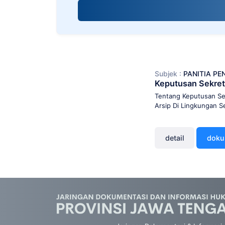
screen
reader;
Press
Control-
F10
to
open
Subjek :
PANITIA PE
an
Keputusan Sekret
accessibility
menu.
Tentang Keputusan Sek
Arsip Di Lingkungan S
detail
dok