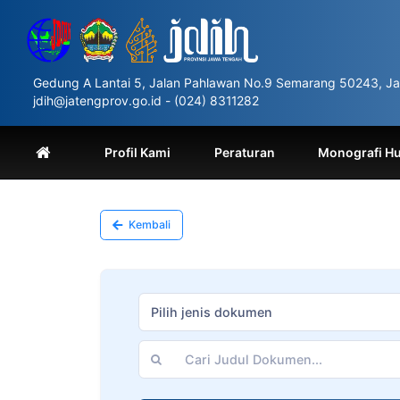
Please
note:
This
website
includes
Gedung A Lantai 5, Jalan Pahlawan No.9 Semarang 50243, Ja
an
jdih@jatengprov.go.id - (024) 8311282
accessibility
system.
Press
Profil Kami
Peraturan
Monografi H
Control-
F11
to
adjust
Kembali
the
website
to
people
with
Pilih jenis dokumen
visual
disabilities
who
are
using
a