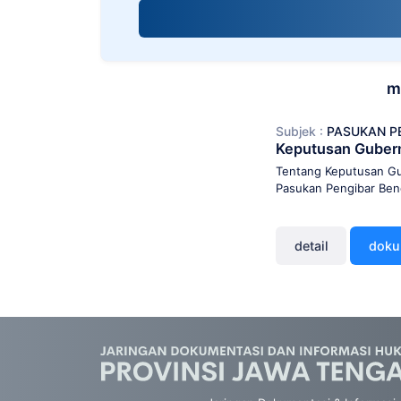
screen
reader;
Press
Control-
F10
m
to
open
Subjek :
PASUKAN P
an
Keputusan Guber
accessibility
menu.
Tentang Keputusan Gu
Pasukan Pengibar Ben
detail
dok