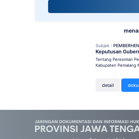
screen
reader;
Press
Control-
F10
menam
to
open
Subjek :
PEMBERHEN
an
Keputusan Guber
accessibility
menu.
Tentang Peresmian Pe
Kabupaten Pemalang 
detail
dok