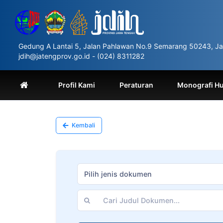
Please
note:
This
website
includes
Gedung A Lantai 5, Jalan Pahlawan No.9 Semarang 50243, Ja
an
jdih@jatengprov.go.id - (024) 8311282
accessibility
system.
Press
Profil Kami
Peraturan
Monografi H
Control-
F11
to
adjust
Kembali
the
website
to
people
with
Pilih jenis dokumen
visual
disabilities
who
are
using
a