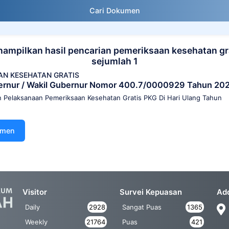
Cari Dokumen
ampilkan hasil pencarian pemeriksaan kesehatan gr
sejumlah 1
AN KESEHATAN GRATIS
ernur / Wakil Gubernur Nomor 400.7/0000929 Tahun 20
n Pelaksanaan Pemeriksaan Kesehatan Gratis PKG Di Hari Ulang Tahun
umen
Visitor
Survei Kepuasan
Ad
Daily
2928
Sangat Puas
1365
Weekly
21764
Puas
421