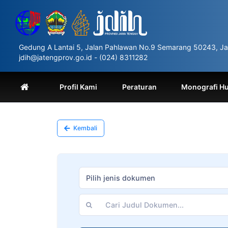
Please
note:
This
website
includes
Gedung A Lantai 5, Jalan Pahlawan No.9 Semarang 50243, Ja
an
jdih@jatengprov.go.id - (024) 8311282
accessibility
system.
Press
Profil Kami
Peraturan
Monografi H
Control-
F11
to
adjust
Kembali
the
website
to
people
with
Pilih jenis dokumen
visual
disabilities
who
are
using
a