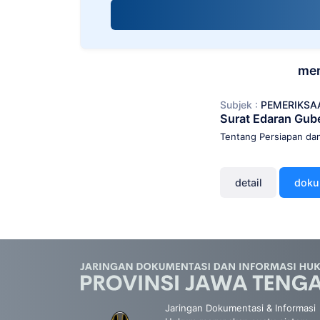
screen
reader;
Press
Control-
F10
men
to
open
Subjek :
PEMERIKSA
an
Surat Edaran Gub
accessibility
menu.
Tentang Persiapan da
detail
dok
Jaringan Dokumentasi & Informasi