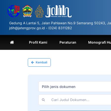
Please
note:
This
website
includes
Gedung A Lantai 5, Jalan Pahlawan No.9 Semarang 50243, Ja
an
jdih@jatengprov.go.id - (024) 8311282
accessibility
system.
Press
Profil Kami
Peraturan
Monografi H
Control-
F11
to
adjust
Kembali
the
website
to
people
with
Pilih jenis dokumen
visual
disabilities
who
are
using
a