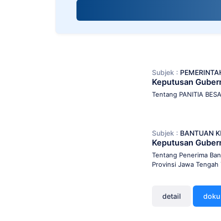
screen
reader;
Press
Control-
F10
to
open
Subjek :
PEMERINTA
an
Keputusan Guber
accessibility
menu.
Tentang PANITIA BE
Subjek :
BANTUAN K
Keputusan Guber
Tentang Penerima Ban
Provinsi Jawa Tengah 
detail
dok