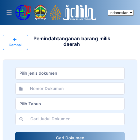
Please
note:
This
website
includes
an
accessibility
Pemindahtanganan barang milik
system.
daerah
Kembali
Pilih jenis dokumen
Pilih Tahun
Cari Dokumen