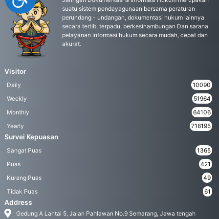
suatu sistem pendayagunaan bersama peraturan
perundang - undangan, dokumentasi hukum lainnya
secara tertib, terpadu, berkesinambungan Dan sarana
pelayanan informasi hukum secara mudah, cepat dan
akurat.
Visitor
Daily
10090
Weekly
51964
Monthly
64106
Yearly
718195
Survei Kepuasan
Sangat Puas
1365
Puas
421
Kurang Puas
49
Tidak Puas
61
Address
Gedung A Lantai 5, Jalan Pahlawan No.9 Semarang, Jawa tengah