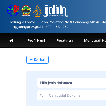
Please
note:
This
website
includes
Gedung A Lantai 5, Jalan Pahlawan No.9 Semarang 50243, Ja
an
jdih@jatengprov.go.id - (024) 8311282
accessibility
system.
Press
Profil Kami
Peraturan
Monografi H
Control-
F11
to
adjust
Kembali
the
website
to
people
with
Pilih jenis dokumen
visual
disabilities
who
are
using
a