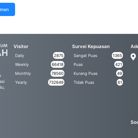
umen
Visitor
Survei Kepuasan
Ad
Daily
2875
Sangat Puas
1365
Weekly
66418
Puas
421
Monthly
78560
Kurang Puas
49
n
asi
Yearly
732649
Tidak Puas
61
du,
Soc