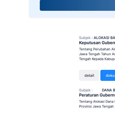
screen
reader;
Press
Control-
F10
to
open
Subjek :
ALOKASI BA
an
Keputusan Guber
accessibility
menu.
Tentang Perubahan Alo
Jawa Tengah Tahun Ang
Tengah Kepada Kabupa
detail
dok
Subjek :
DANA B
Peraturan Gubern
Tentang Alokasi Dana 
Provinsi Jawa Tengah