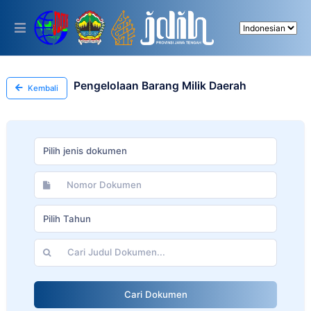
Please
note:
This
website
includes
an
accessibility
Pengelolaan Barang Milik Daerah
Kembali
system.
Pilih jenis dokumen
Pilih Tahun
Cari Dokumen