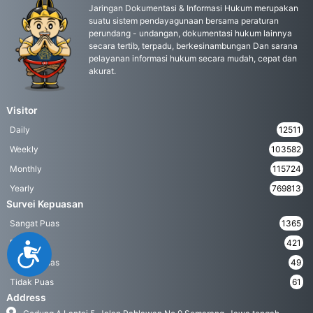
Jaringan Dokumentasi & Informasi Hukum merupakan
suatu sistem pendayagunaan bersama peraturan
perundang - undangan, dokumentasi hukum lainnya
secara tertib, terpadu, berkesinambungan Dan sarana
pelayanan informasi hukum secara mudah, cepat dan
akurat.
Visitor
Daily
12511
Weekly
103582
Monthly
115724
Yearly
769813
Survei Kepuasan
Sangat Puas
1365
Puas
421
Accessibility
Kurang Puas
49
Tidak Puas
61
Address