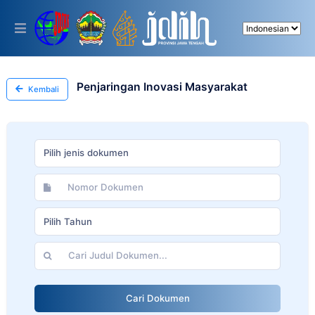
Please
note:
This
website
includes
an
accessibility
Penjaringan Inovasi Masyarakat
Kembali
system.
Pilih jenis dokumen
Pilih Tahun
Cari Dokumen