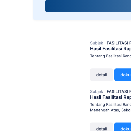
screen
reader;
Press
Control-
F10
to
open
Subjek :
FASILITAS
an
Hasil Fasilitasi 
accessibility
menu.
Tentang Fasilitasi R
detail
dok
Subjek :
FASILITAS
Hasil Fasilitasi 
Tentang Fasilitasi Ra
Menengah Atas, Sekol
detail
dok