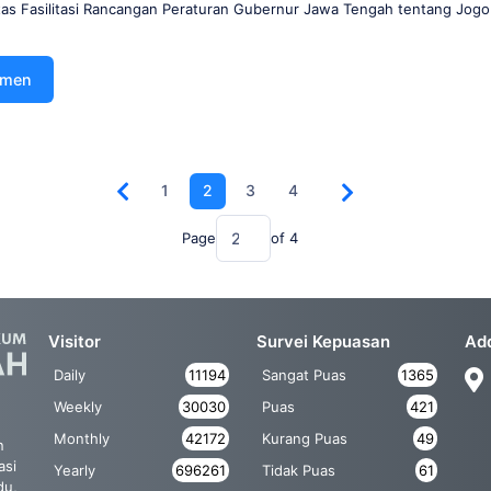
as Fasilitasi Rancangan Peraturan Gubernur Jawa Tengah tentang Jog
umen
1
2
3
4
Page
of
4
Visitor
Survei Kepuasan
Ad
Daily
11194
Sangat Puas
1365
Weekly
30030
Puas
421
Monthly
42172
Kurang Puas
49
n
asi
Yearly
696261
Tidak Puas
61
du,