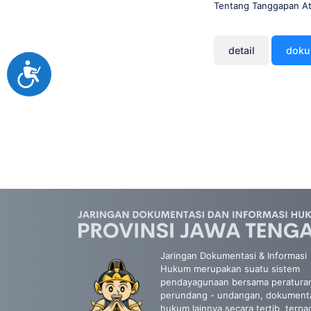
Tentang Tanggapan At
detail
dok
Accessibility
Jaringan Dokumentasi & Informasi
Hukum merupakan suatu sistem
pendayagunaan bersama peratura
perundang - undangan, dokument
hukum lainnya secara tertib, terpa