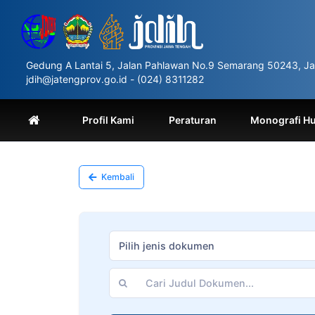
Please
note:
This
website
includes
Gedung A Lantai 5, Jalan Pahlawan No.9 Semarang 50243, Ja
an
jdih@jatengprov.go.id - (024) 8311282
accessibility
system.
Press
Profil Kami
Peraturan
Monografi H
Control-
F11
to
adjust
Kembali
the
website
to
people
with
Pilih jenis dokumen
visual
disabilities
who
are
using
a