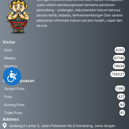
suatu sistem pendayagunaan bersama peraturan
perundang - undangan, dokumentasi hukum lainnya
secara tertib, terpadu, berkesinambungan Dan sarana
pelayanan informasi hukum secara mudah, cepat dan
akurat.
Visitor
Daily
4253
Weekly
67796
Monthly
79938
Accessibility
Yearly
734027
Survei Kepuasan
Sangat Puas
1365
Puas
421
Kurang Puas
49
Tidak Puas
61
Address
Gedung A Lantai 5, Jalan Pahlawan No.9 Semarang, Jawa tengah