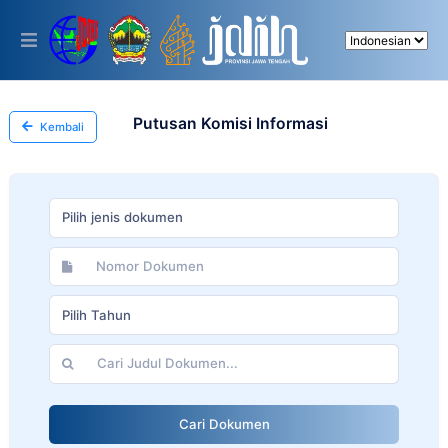
Please
note:
This
website
includes
an
accessibility
Putusan Komisi Informasi
Kembali
system.
Pilih jenis dokumen
Pilih Tahun
Cari Dokumen