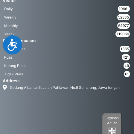
Visitor
Daily
10961
Weekly
52835
Monthly
64977
Yearly
719066
Survei Kepuasan
Accessibility
Sangat Puas
1365
Puas
421
Kurang Puas
49
Tidak Puas
61
Address
Gedung A Lantai 5, Jalan Pahlawan No.9 Semarang, Jawa tengah
Layanan
Aduan