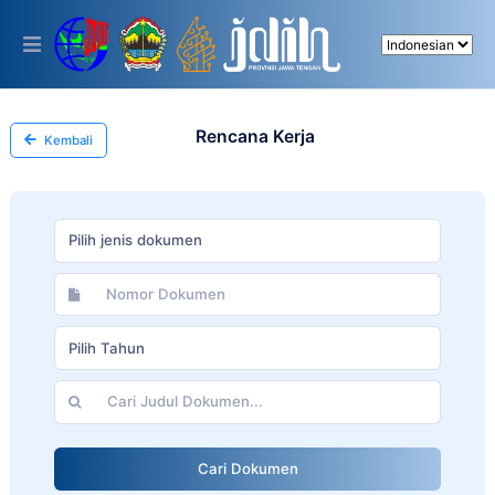
Please
note:
This
website
includes
an
accessibility
Rencana Kerja
Kembali
system.
Pilih jenis dokumen
Pilih Tahun
Cari Dokumen