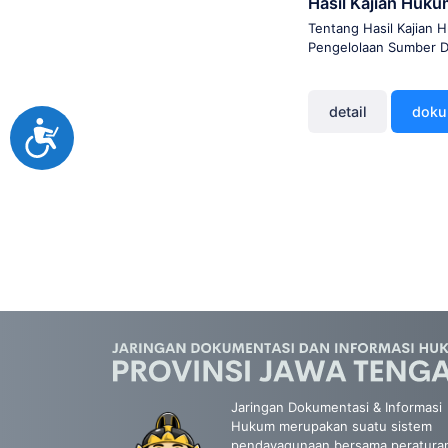
Hasil Kajian Huk
Tentang Hasil Kajian
Pengelolaan Sumber Da
detail
dok
Accessibility
Jaringan Dokumentasi & Informasi
Hukum merupakan suatu sistem
pendayagunaan bersama peratura