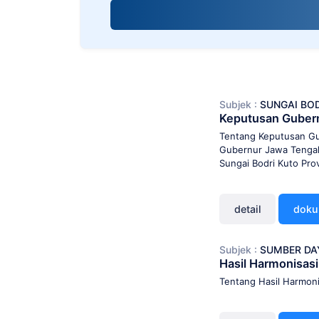
screen
reader;
Press
Control-
F10
to
open
Subjek :
SUNGAI BO
an
Keputusan Guber
accessibility
menu.
Tentang Keputusan Gu
Gubernur Jawa Tengah
Sungai Bodri Kuto Pr
detail
dok
Subjek :
SUMBER DA
Hasil Harmonisas
Tentang Hasil Harmon