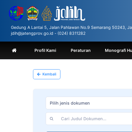
Please
note:
This
website
includes
Gedung A Lantai 5, Jalan Pahlawan No.9 Semarang 50243, Ja
an
jdih@jatengprov.go.id - (024) 8311282
accessibility
system.
Press
Profil Kami
Peraturan
Monografi H
Control-
F11
to
adjust
Kembali
the
website
to
people
with
Pilih jenis dokumen
visual
disabilities
who
are
using
a