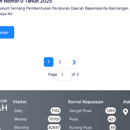
um Nomor 0 Tahun 2025
 Hukum tentang Pembentukan Peraturan Daerah Bapemperda Rancangan
ya Air.
umen
1
2
Page
of
2
Visitor
Survei Kepuasan
Ad
Daily
7162
Sangat Puas
1365
Weekly
70705
Puas
421
Monthly
82847
Kurang Puas
49
n