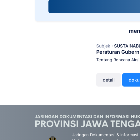
screen
reader;
Press
Control-
F10
men
to
open
Subjek :
SUSTAINAB
an
Peraturan Guber
accessibility
menu.
Tentang Rencana Aksi
detail
dok
Jaringan Dokumentasi & Informasi