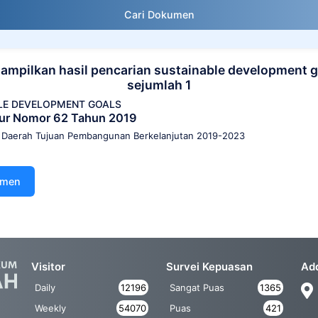
Cari Dokumen
ampilkan hasil pencarian sustainable development g
sejumlah 1
LE DEVELOPMENT GOALS
nur Nomor 62 Tahun 2019
 Daerah Tujuan Pembangunan Berkelanjutan 2019-2023
umen
Visitor
Survei Kepuasan
Ad
Daily
12196
Sangat Puas
1365
Weekly
54070
Puas
421