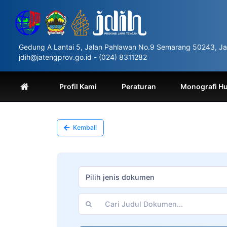
Please
note:
This
website
includes
Gedung A Lantai 5, Jalan Pahlawan No.9 Semarang 50243, Ja
an
jdih@jatengprov.go.id - (024) 8311282
accessibility
system.
Press
Profil Kami
Peraturan
Monografi H
Control-
F11
to
adjust
Kembali
the
website
to
people
with
Pilih jenis dokumen
visual
disabilities
who
are
using
a