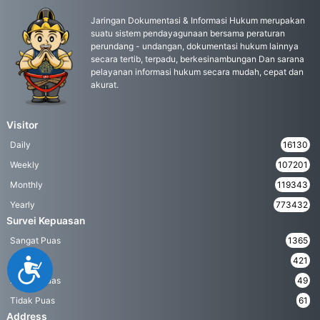
Jaringan Dokumentasi & Informasi Hukum merupakan
suatu sistem pendayagunaan bersama peraturan
perundang - undangan, dokumentasi hukum lainnya
secara tertib, terpadu, berkesinambungan Dan sarana
pelayanan informasi hukum secara mudah, cepat dan
akurat.
Visitor
Daily
16130
Weekly
107201
Monthly
119343
Yearly
773432
Survei Kepuasan
Sangat Puas
1365
Puas
421
Accessibility
Kurang Puas
49
Tidak Puas
61
Address