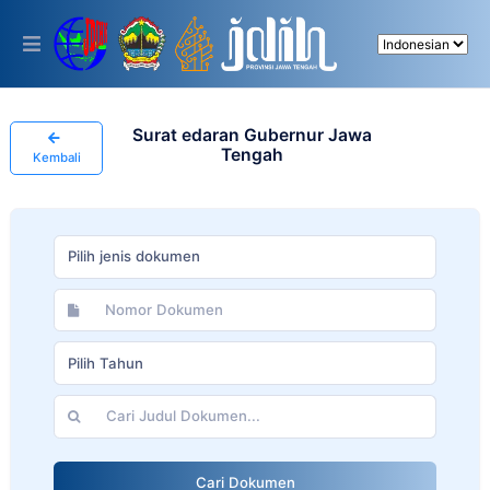
Please
note:
This
website
includes
an
accessibility
Surat edaran Gubernur Jawa
system.
Tengah
Kembali
Pilih jenis dokumen
Pilih Tahun
Cari Dokumen